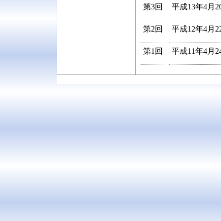
第3回
平成13年4月2
第2回
平成12年4月2
第1回
平成11年4月2